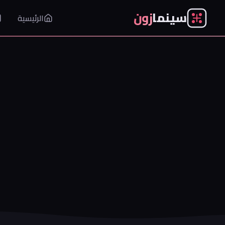
سينما
زون
الرئيسية