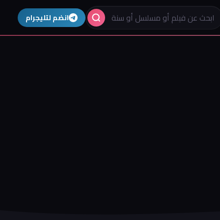
انضم لتليجرام